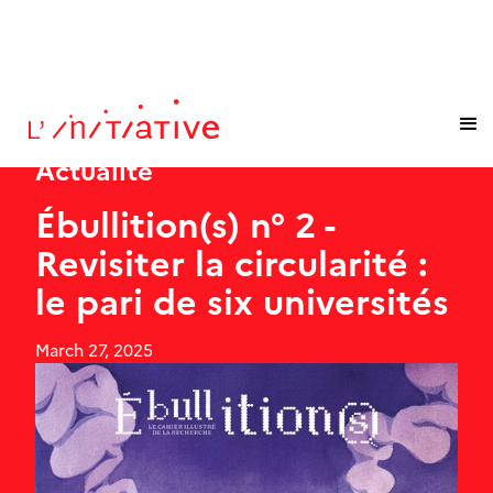
Actualité
Ébullition(s) n° 2 -
Revisiter la circularité :
le pari de six universités
March 27, 2025